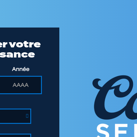
er votre
ssance
Année