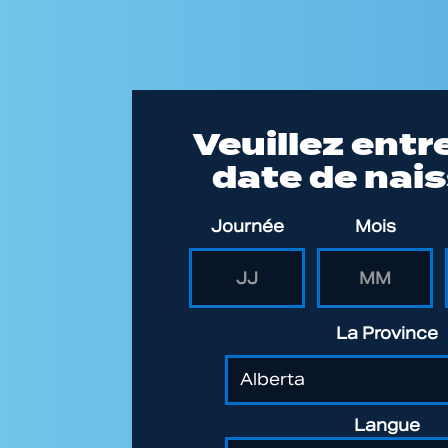
Accéder
au
Veuillez entr
contenu
date de nai
principal
Date de naissance
Journée
Mois
La Province
Langue